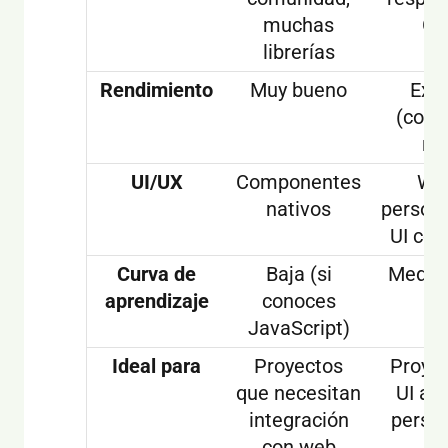
muchas
Go
librerías
Rendimiento
Muy bueno
Exc
(comp
na
UI/UX
Componentes
Wid
nativos
persona
UI con
Curva de
Baja (si
Media 
aprendizaje
conoces
nu
JavaScript)
Ideal para
Proyectos
Proye
que necesitan
UI al
integración
perso
con web