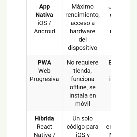
App
Máximo
Juegos, a
Nativa
rendimiento,
con cámar
iOS /
acceso a
GPS, alt
Android
hardware
rendimien
del
dispositivo
PWA
No requiere
E-commer
Web
tienda,
blogs, ap
Progresiva
funciona
informati
offline, se
instala en
móvil
Híbrida
Un solo
Apps
React
código para
empresaria
Native /
iOS y
MVP, tie