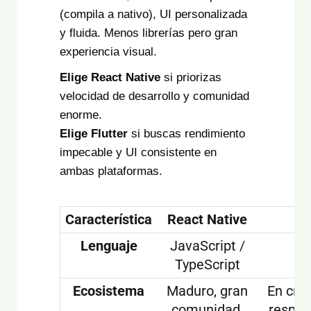
(compila a nativo), UI personalizada
y fluida. Menos librerías pero gran
experiencia visual.
Elige React Native
si priorizas
velocidad de desarrollo y comunidad
enorme.
Elige Flutter
si buscas rendimiento
impecable y UI consistente en
ambas plataformas.
Característica
React Native
Fl
Lenguaje
JavaScript /
D
TypeScript
Ecosistema
Maduro, gran
En cre
comunidad,
respal