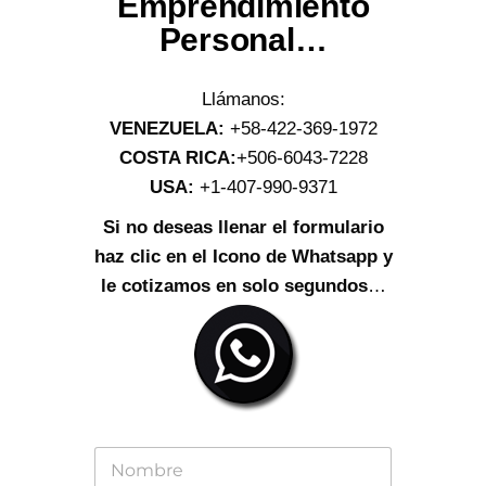
Emprendimiento
Personal…
Llámanos:
VENEZUELA:
+58-422-369-1972
COSTA RICA:
+506-6043-7228
USA:
+1-407-990-9371
Si no deseas llenar el formulario
haz clic en el Icono de Whatsapp y
le cotizamos en solo segundos
…
N
o