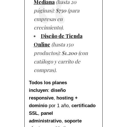
Mediana
(hasta 20
páginas):
$750
(para
empresas en
crecimiento).
Diseño de Tienda
Online
(hasta 150
productos):
$1.200
(con
catálogo y carrito de
compras).
Todos los planes
incluyen
:
diseño
responsive
,
hosting +
dominio
por 1 año,
certificado
SSL
,
panel
administrativo
,
soporte