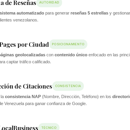
ia de Reseñas
AUTORIDAD
sistema automatizado
para generar
reseñas 5 estrellas
y gestionar
clientes venezolanos.
Pages por Ciudad
POSICIONAMIENTO
páginas geolocalizadas
con
contenido único
enfocado en las princ
ra captar tráfico calificado.
ción de Citaciones
CONSISTENCIA
 la
consistencia NAP
(Nombre, Dirección, Teléfono) en los
director
de Venezuela para ganar confianza de Google.
LocalBusiness
TÉCNICO