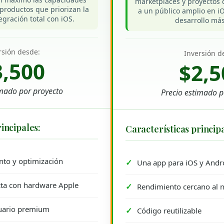
marketplaces y proyectos 
 productos que priorizan la
a un público amplio en i
tegración total con iOS.
desarrollo más
rsión desde:
Inversión d
3,500
$2,5
imado por proyecto
Precio estimado p
incipales:
Características principa
to y optimización
Una app para iOS y Andr
cta con hardware Apple
Rendimiento cercano al n
suario premium
Código reutilizable