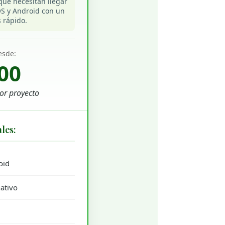
que necesitan llegar
OS y Android con un
 rápido.
esde:
00
or proyecto
les:
oid
ativo