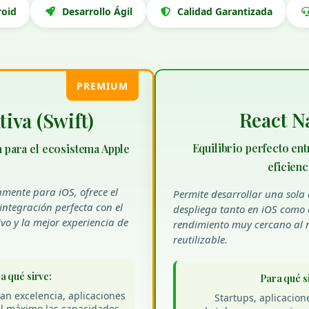
roid
Desarrollo Ágil
Calidad Garantizada
PREMIUM
React N
iva (Swift)
Equilibrio perfecto en
 para el ecosistema Apple
eficienc
amente para iOS, ofrece el
Permite desarrollar una sola 
ntegración perfecta con el
despliega tanto en iOS como 
vo y la mejor experiencia de
rendimiento muy cercano al n
reutilizable.
a qué sirve:
Para qué s
an excelencia, aplicaciones
Startups, aplicacion
l máximo las capacidades