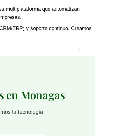
es multiplataforma que automatizan
 empresas.
 (CRM/ERP) y soporte continuo. Creamos
es en Monagas
imos la tecnología