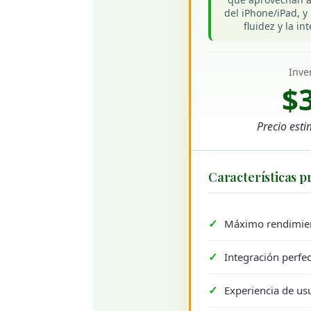
del iPhone/iPad, y
fluidez y la in
Inve
$
Precio est
Características pr
Máximo rendimien
Integración perfe
Experiencia de u