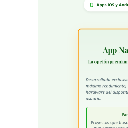
Apps iOS y And
App Nat
La opción premium
Desarrollada exclusiv
máximo rendimiento, i
hardware del dispositi
usuario.
Par
Proyectos que busc
que aprovechan a