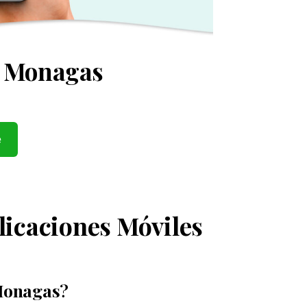
en Monagas
e
licaciones Móviles
 Monagas
?